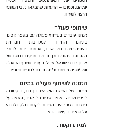
המגורים של המשתתפים והשפה השנייה
שלהם. וכמובן – ההערות שתמלאו לגבי השותף
הרצוי לשיחה.
שיתופי פעולה
אנחנו עובדים בשיתוף פעולה עם מספר גופים,
ביניהם היחידה למעורבות חברתית
באוניברסיטת תל אביב, עמותת "דור לדור",
הסוכנות היהודית וכן תוכנית וותיקים ברשת של
ארגון ג’וינט ישראל-אשל. בעתיד שיתוף הפעולה
של “שפה משותפת” יורחב גם לגופים נוספים.
הזמנה לשיתוף פעולה במיזם
מייסדו של המיזם הוא יאיר בן-דוד, דוקטורנט
לפסיכולוגיה באוניברסיטת תל אביב, ומרצה על
פרסום, מזמין את הציבור לקחת חלק ולקרוא
על המיזם בקישור הבא.
למידע וקשר: