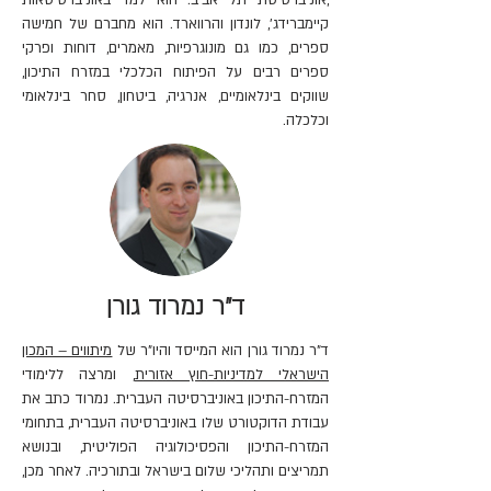
,אוניברסיטת תל אביב. הוא למד באוניברסיטאות
קיימברידג', לונדון והרווארד. הוא מחברם של חמישה
ספרים, כמו גם מונוגרפיות, מאמרים, דוחות ופרקי
ספרים רבים על הפיתוח הכלכלי במזרח התיכון,
שווקים בינלאומיים, אנרגיה, ביטחון, סחר בינלאומי
וכלכלה.
ד"ר נמרוד גורן
ד"ר נמרוד גורן הוא המייסד והיו"ר של
מיתווים – המכון
הישראלי למדיניות-חוץ אזורית
, ומרצה ללימודי
המזרח-התיכון באוניברסיטה העברית. נמרוד כתב את
עבודת הדוקטורט שלו באוניברסיטה העברית, בתחומי
המזרח-התיכון והפסיכולוגיה הפוליטית, ובנושא
תמריצים ותהליכי שלום בישראל ובתורכיה. לאחר מכן,