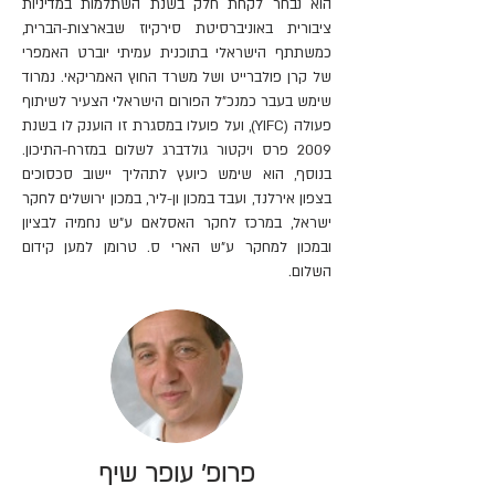
הוא נבחר לקחת חלק בשנת השתלמות במדיניות
ציבורית באוניברסיטת סירקיוז שבארצות-הברית,
כמשתתף הישראלי בתוכנית עמיתי יוברט האמפרי
של קרן פולברייט ושל משרד החוץ האמריקאי. נמרוד
שימש בעבר כמנכ"ל הפורום הישראלי הצעיר לשיתוף
פעולה (YIFC), ועל פועלו במסגרת זו הוענק לו בשנת
2009 פרס ויקטור גולדברג לשלום במזרח-התיכון.
בנוסף, הוא שימש כיועץ לתהליך יישוב סכסוכים
בצפון אירלנד, ועבד במכון ון-ליר, במכון ירושלים לחקר
ישראל, במרכז לחקר האסלאם ע"ש נחמיה לבציון
ובמכון למחקר ע"ש הארי ס. טרומן למען קידום
השלום.
פרופ' עופר שיף