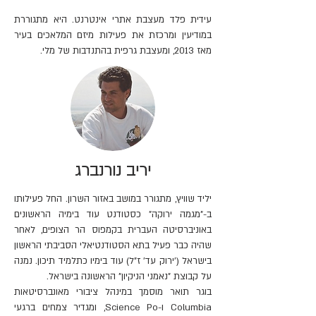
עידית פלד מעצבת אתרי אינטרנט. היא מתגוררת
במודיעין ומרכזת את פעילות מיזם המלאכים בעיר
מאז 2013, ומעצבת גרפית בהתנדבות של מלי.
יריב נורנברג
יליד שוויץ, מתגורר במושב באזור השרון. החל פעילותו
ב-"מגמה ירוקה" כסטודנט עוד בימיה הראשונים
באוניברסיטה העברית בקמפוס הר הצופים, לאחר
שהיה כבר פעיל בתא הסטודנטיאלי הסביבתי הראשון
בישראל ('ירוק עד' ז"ל) עוד בימיו כתלמיד תיכון. נמנה
על קבוצת "נאמני הניקיון" הראשונה בישראל.
בוגר תואר מוסמך במינהל ציבורי מאונברסיטאות
Columbia ו-Science Po, ומגדיר צמחים ברגעי