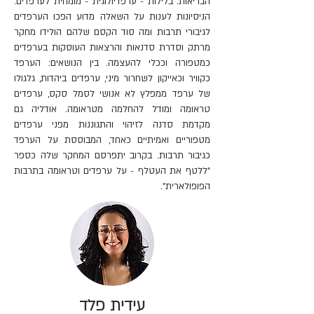
הבריאות. בלילות - ערפדיולוגית - מומחית לערפדים.
הניסיונות לענות על השאלה מדוע הפכו הערפדים
לגיבורי תרבות ומה סוד הקסם שלהם הולידו מחקר
מרתק וסדרת סדנאות והרצאות העוסקות בערפדים
כמטפורה וככלי להעצמה. בין הנושאים: הערפד
כקוויר וכאייקון לשחרור מיני, ערפדים ביהדות, גלגולו
של ערפד ממפלץ לא אנושי לסמל סקס, ערפדים
טראומה ומודל להחלמה מטראומה. אודליה גם
מקדמת סדנה לזיהוי והתגוננות מפני ערפדים
מטפוריים ואמיתיים כאחד, המבוססת על הערפד
כגיבור תרבות. בקרוב יתפרסם המחקר שלה כספר
"ללטף את העטלף - על ערפדים וטראומה בתרבות
הפופולארית".
עידית פלד