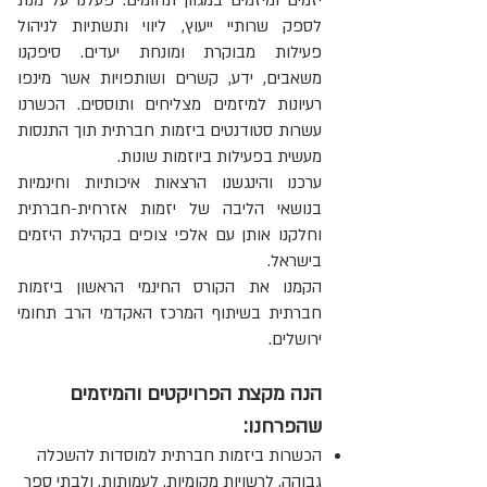
יזמים ומיזמים במגוון תחומים. פעלנו על מנת
לספק שרותיי ייעוץ, ליווי ותשתיות לניהול
פעילות מבוקרת ומונחת יעדים. סיפקנו
משאבים, ידע, קשרים ושותפויות אשר מינפו
רעיונות למיזמים מצליחים ותוססים. הכשרנו
עשרות סטודנטים ביזמות חברתית תוך התנסות
מעשית בפעילות ביוזמות שונות.
ערכנו והינגשנו הרצאות איכותיות וחינמיות
בנושאי הליבה של יזמות אזרחית-חברתית
וחלקנו אותן עם אלפי צופים בקהילת היזמים
בישראל.
הקמנו את הקורס החינמי הראשון ביזמות
חברתית בשיתוף המרכז האקדמי הרב תחומי
ירושלים.
הנה מקצת הפרויקטים והמיזמים
שהפרחנו:
הכשרות ביזמות חברתית למוסדות להשכלה
גבוהה, לרשויות מקומיות, לעמותות, ולבתי ספר