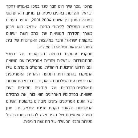
פרופ' עופר שיף הינו חבר סגל במכון בן-גוריון לחקר
ישראל והציונות באוניברסיטת בן גוריון. הוא שימש
כמנהל המכון בין השנים
2001-2004
, ומספר פעמים
כראש המסלול ללימודי מדינת ישראל. הוא מכהן
כעורך הסדרה הנושאית של כתב העת "עיונים
בתקומת ישראל", וחבר במועצות האקדמיות של בית
לוחמי הגיטאות ושל ארגון מציל"ה.
מחקריו עוסקים בבחינה השוואתית של דפוסי
ההתמודדות ישראלית ויהודית אמריקנית עם השואה
ועם חידוש הריבונות היהודית. מחקרים מוקדמים שלו
התמקדו בהתמודדות התנועה היהודית האמריקנית
הרפורמית עם השלכות השואה, וכן בדפוסי התמודדות
תיאולוגיים-חברתיים של מנהיגים חסידיים בעת
השואה. בפרסומיו האחרונים הוא בוחן את כתביהם
של הוגים אמריקנים ציונים מובילים בתקופת השנים
הראשונות שלאחר הקמת מדינת ישראל, תוך מתן
דגש למאמציהם של הוגים אלה להגדרה מחדש של
מטרות ותכני הפעולה של התנועה הציונית.